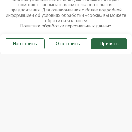
помогают запомнить ваши пользовательские
+375 (232) 33-15-36
предпочтения. Для ознакомления с более подробной
Email:
информацией об условиях обработки «cookie» вы можете
gomel@tusson.by
обратиться к нашей
Политике обработки персональных данных.
Филиал ООО ТУССОН г. Гродно
Настроить
Отклонить
Принять
Адрес:
г.Гродно, ул.Дзержинского, 40 помещение 18. (2
этаж), 230005
Время работы:
9:00-17:40, ПН-ПТ
Телефон:
+375 (152) 68-35-62
Email:
grodno@tusson.by
Филиал ООО ТУССОН г. Могилев